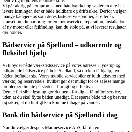
behov og motorens tekniske krav.
Vi går aldrig på kompromis med håndværket og sætter en ære i at
levere løsninger, der er både holdbare og driftssikre. Derfor vælger
mange bådejere os som deres faste servicepartner, år efter år.
Uanset om du har brug for en motorservice, reparation, installation
af ny motor eller fejlfinding, kan du stole på, at vi leverer resultater,
der holder.
Bådservice på Sjælland – udkørende og
fleksibel hjælp
Vi tilbyder både værkstedsservice på vores adresse i Jyderup og
udkørende bådservice på hele Sjælland, så du kan få hjælp, hvor
båden befinder sig. Vores mobile servicebiler er fuldt udstyret med
værktøj og reservedele, hvilket gør det muligt for os at løse mange
problemer direkte på stedet – hurtigt og effektivt.
Denne fleksible løsning gør det nemt for dig at få udført service,
uden at du skal flytte båden unødigt. Det sparer både tid og besvær
og sikrer, at du hurtigt kan komme tilbage på vandet.
Book din bådservice på Sjælland i dag
Når du vælger Jespers Marineservice ApS, får du en