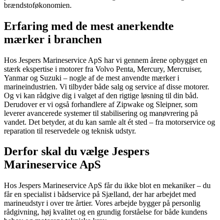
brændstoføkonomien.
Erfaring med de mest anerkendte
mærker i branchen
Hos Jespers Marineservice ApS har vi gennem årene opbygget en
stærk ekspertise i motorer fra Volvo Penta, Mercury, Mercruiser,
Yanmar og Suzuki – nogle af de mest anvendte mærker i
marineindustrien. Vi tilbyder både salg og service af disse motorer.
Og vi kan rådgive dig i valget af den rigtige løsning til din båd.
Derudover er vi også forhandlere af Zipwake og Sleipner, som
leverer avancerede systemer til stabilisering og manøvrering på
vandet. Det betyder, at du kan samle alt ét sted – fra motorservice og
reparation til reservedele og teknisk udstyr.
Derfor skal du vælge Jespers
Marineservice ApS
Hos Jespers Marineservice ApS får du ikke blot en mekaniker – du
får en specialist i bådservice på Sjælland, der har arbejdet med
marineudstyr i over tre årtier. Vores arbejde bygger på personlig
rådgivning, høj kvalitet og en grundig forståelse for både kundens