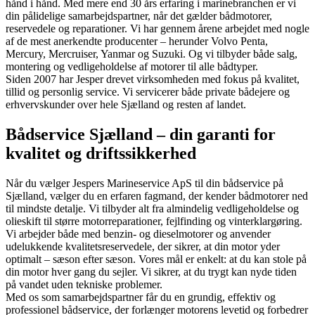
hånd i hånd. Med mere end 30 års erfaring i marinebranchen er vi
din pålidelige samarbejdspartner, når det gælder bådmotorer,
reservedele og reparationer. Vi har gennem årene arbejdet med nogle
af de mest anerkendte producenter – herunder Volvo Penta,
Mercury, Mercruiser, Yanmar og Suzuki. Og vi tilbyder både salg,
montering og vedligeholdelse af motorer til alle bådtyper.
Siden 2007 har Jesper drevet virksomheden med fokus på kvalitet,
tillid og personlig service. Vi servicerer både private bådejere og
erhvervskunder over hele Sjælland og resten af landet.
Bådservice Sjælland – din garanti for
kvalitet og driftssikkerhed
Når du vælger Jespers Marineservice ApS til din bådservice på
Sjælland, vælger du en erfaren fagmand, der kender bådmotorer ned
til mindste detalje. Vi tilbyder alt fra almindelig vedligeholdelse og
olieskift til større motorreparationer, fejlfinding og vinterklargøring.
Vi arbejder både med benzin- og dieselmotorer og anvender
udelukkende kvalitetsreservedele, der sikrer, at din motor yder
optimalt – sæson efter sæson. Vores mål er enkelt: at du kan stole på
din motor hver gang du sejler. Vi sikrer, at du trygt kan nyde tiden
på vandet uden tekniske problemer.
Med os som samarbejdspartner får du en grundig, effektiv og
professionel bådservice, der forlænger motorens levetid og forbedrer