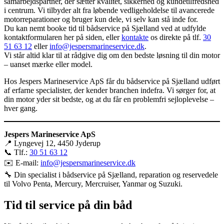
samarbejdspartner, der sætter kvalitet, sikkerhed og kundetilfredshed
i centrum. Vi tilbyder alt fra løbende vedligeholdelse til avancerede
motorreparationer og bruger kun dele, vi selv kan stå inde for.
Du kan nemt booke tid til bådservice på Sjælland ved at udfylde
kontaktformularen her på siden, eller
kontakte
os direkte på tlf.
30
51 63 12
eller
info@jespersmarineservice.dk
.
Vi står altid klar til at rådgive dig om den bedste løsning til din motor
– uanset mærke eller model.
Hos Jespers Marineservice ApS får du bådservice på Sjælland udført
af erfarne specialister, der kender branchen indefra. Vi sørger for, at
din motor yder sit bedste, og at du får en problemfri sejloplevelse –
hver gang.
Jespers Marineservice ApS
📍 Lyngevej 12, 4450 Jyderup
📞 Tlf.:
30 51 63 12
✉️ E-mail:
info@jespersmarineservice.dk
🔧 Din specialist i bådservice på Sjælland, reparation og reservedele
til Volvo Penta, Mercury, Mercruiser, Yanmar og Suzuki.
Tid til
service
på din båd