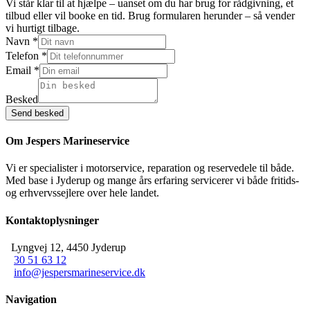
Vi står klar til at hjælpe – uanset om du har brug for rådgivning, et
tilbud eller vil booke en tid. Brug formularen herunder – så vender
vi hurtigt tilbage.
Navn
*
Telefon
*
Email
*
Besked
Navn
Besked
Telefon
Send besked
Om Jespers Marineservice
Vi er specialister i motorservice, reparation og reservedele til både.
Med base i Jyderup og mange års erfaring servicerer vi både fritids-
og erhvervssejlere over hele landet.
Kontaktoplysninger
Lyngvej 12, 4450 Jyderup
30 51 63 12
info@jespersmarineservice.dk
Navigation