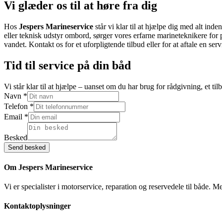
Vi glæder os til at høre fra dig
Hos
Jespers Marineservice
står vi klar til at hjælpe dig med alt inde
eller teknisk udstyr ombord, sørger vores erfarne marineteknikere for p
vandet. Kontakt os for et uforpligtende tilbud eller for at aftale en se
Tid til
service
på din båd
Vi står klar til at hjælpe – uanset om du har brug for rådgivning, et ti
Navn
*
Telefon
*
Navn
Email
*
Email
Telefon
Besked
Send besked
Om Jespers Marineservice
Vi er specialister i motorservice, reparation og reservedele til både. M
Kontaktoplysninger