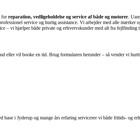
n for
reparation, vedligeholdelse og service af både og motorer
. Uan
rofessionel service og hurtig assistance. Vi arbejder med alle mærker og
rvice – vi hjælper både private og erhvervskunder med alt fra fejlfinding 
lbud eller vil booke en tid. Brug formularen herunder – så vender vi hurti
ed base i Jyderup og mange års erfaring servicerer vi både fritids- og er